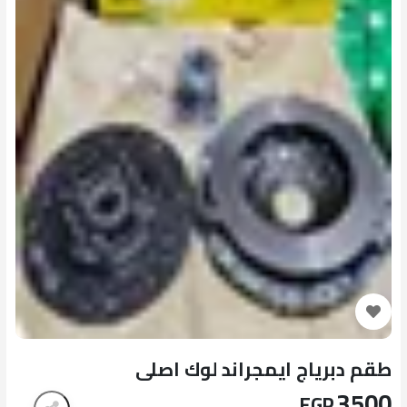
طقم دبرياج ايمجراند لوك اصلى
3500
EGP