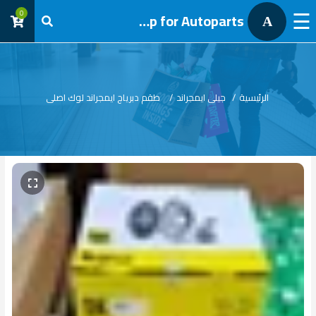
☰
0
AL Tawfik group for Autoparts
A
تسجيل
دخول
الرئيسية
/
جيلى ايمجراند
/
طقم دبرياج ايمجراند لوك اصلى