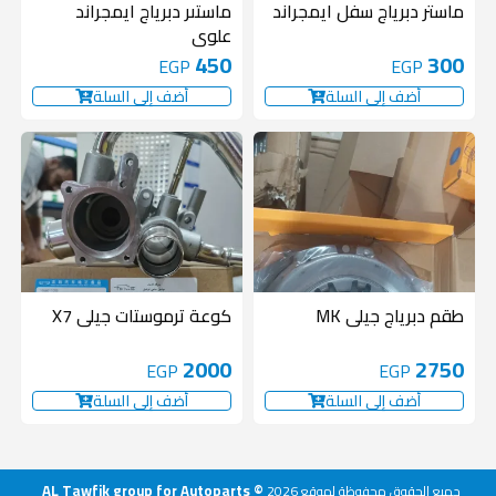
ماستر دبرياج سفل ايمجراند
ماستىر دبرياج ايمجراند
علوى
450
300
EGP
EGP
أضف إلى السلة
أضف إلى السلة
طقم دبرياج جيلى MK
كوعة ترموستات جيلى X7
2000
2750
EGP
EGP
أضف إلى السلة
أضف إلى السلة
AL Tawfik group for Autoparts ©
جميع الحقوق محفوظة لموقع
2026