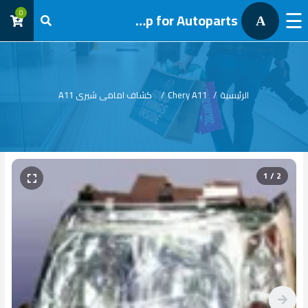
☰
0
AL Tawfik group for Autoparts
A
تسجيل
دخول
الرئيسية
/
Chery A11
/
كشاف امامى شيرى A11
1 / 2