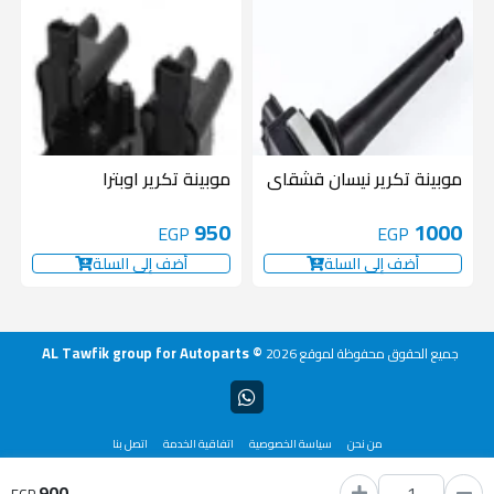
موبينة تكرير نيسان قشقاى
موبينة تكرير اوبترا
950
1000
EGP
EGP
أضف إلى السلة
أضف إلى السلة
AL Tawfik group for Autoparts ©
جميع الحقوق محفوظة لموقع
2026
من نحن
سياسة الخصوصية
اتفاقية الخدمة
اتصل بنا
900
يستخدم
منصة شنطة