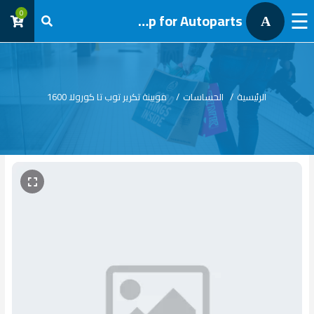
☰
0
AL Tawfik group for Autoparts
A
تسجيل
دخول
الرئيسية
/
الحساسات
/
موبينة تكرير توب تا كورولا 1600