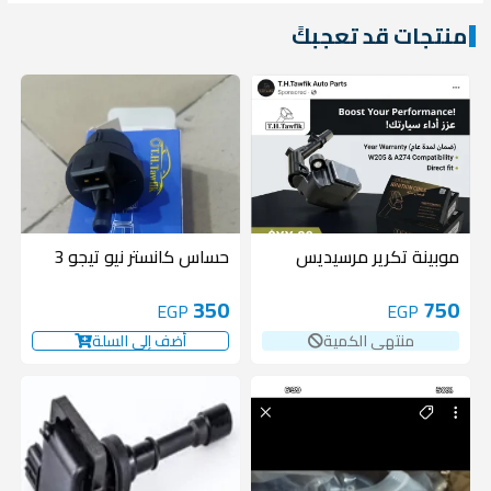
منتجات قد تعجبكً
غير متوفر
موبينة تكرير مرسيديس
حساس كانستر نيو تيجو 3
350
750
EGP
EGP
منتهى الكمية
أضف إلى السلة