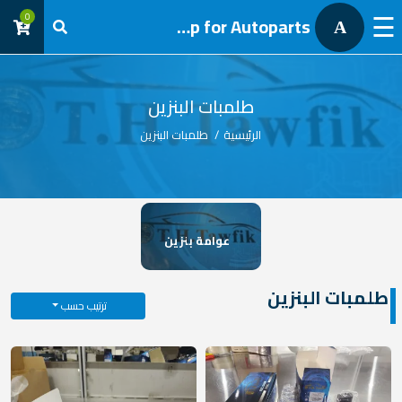
☰
0
AL Tawfik group for Autoparts
A
تسجيل
دخول
طلمبات البنزين
الرئيسية
/
طلمبات البنزين
عوامة بنزين
طلمبات البنزين
ترتيب حسب